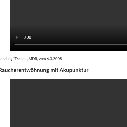
Sendung "Escher", MDR, vom 6.3.2008
Raucherentwöhnung mit Akupunktur