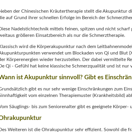
Neben der Chinesischen Kräutertherapie stellt die Akupunktur d
die auf Grund ihrer schnellen Erfolge im Bereich der Schmerzth
Diese Nadelstichtechnik mittels feinen, spitzen und nicht scharf
weitaus größeren Einsatzbereich als nur die Schmerztherapie.
Klassisch wird die Körperakupunktur nach dem Leitbahnenmodel
Akupunkturpunkten verwendet um Blockaden von Qi und Blut (Xu
der Körperenergien wieder herzustellen. Der dabei vermittelte Reiz
De Qi - Gefühl hat keine klassische Schmerzqualität und ist nur 
Wann ist Akupunktur sinnvoll? Gibt es Einschrä
Grundsätzlich gibt es nur sehr wenige Einschränkungen zum Eins
Sinnhaftigkeit vom einzelnen Therapiemuster (Krankheitsbild) ab
Vom Säuglings- bis zum Seniorenalter gibt es geeignete Körper
Ohrakupunktur
Des Weiteren ist die Ohrakupunktur sehr effizient. Sowohl die f